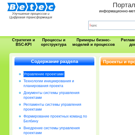
Порта
информационно-мет
Улучшение процессов и
Цифровая трансформация
Стратегия и
Процессы и
Примеры бизнес-
Регла
BSC-KPI
оргструктура
моделей и процессов
до
Содержание раздела
Проекты и пр
Управление проектами
Технологии инициирования и
планирования проекта
Документы системы управления
проектами
Регламенты системы управления
проектами
Формирование проектных команд по
Белбину
Внедрение системы управления
проектами