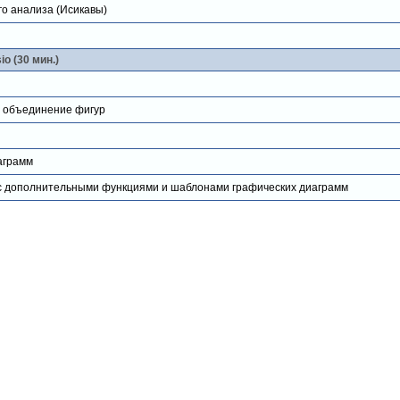
о анализа (Исикавы)
o (30 мин.)
и объединение фигур
аграмм
o с дополнительными функциями и шаблонами графических диаграмм