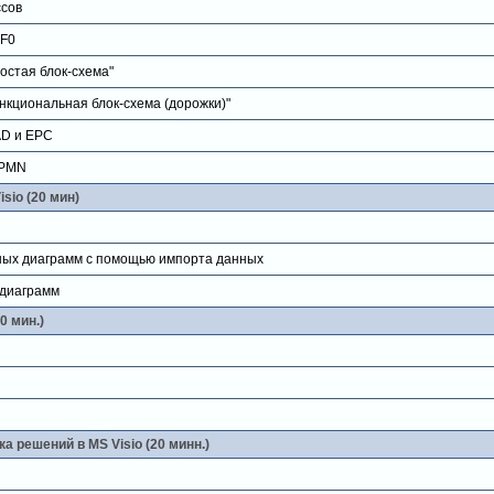
ссов
EF0
остая блок-схема"
нкциональная блок-схема (дорожки)"
AD и EPC
BPMN
sio (20 мин)
ых диаграмм с помощью импорта данных
 диаграмм
0 мин.)
а решений в MS Visio (20 минн.)