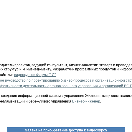
дитель проектов, ведущий консультант, бизнес-аналитик, эксперт и препода
х структур и ИТ-менеджменту. Разработчик программных продуктов и инфор
работчик
видеокурсов Фирмы "1С"
.
кое руководство по проектированию бизнес-процессов и организационной стр
ективности деятельности органов военного управления и организаций ВС Р
ии создания информационной системы управления Жизненным циклом техник
регламентации и бережливого управления
Бизнес-инженер
.
Заявка на приобретение доступа к видеокурсу