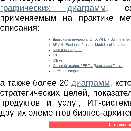
графических диаграмм
, со
применяемым на практике ме
описания:
Диаграмма процесса (DFD, WFD и Swimmer lan
BPMN - Business Process Model and Notation
Data flow diagram
IDEF0
IDEF3
Сетевой график PERT и Диаграмма Ганта
ORACLE diagram
а также более 20
диаграмм
, ко
стратегических целей, показате
продуктов и услуг, ИТ-систе
других элементов бизнес-архите