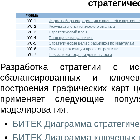
стратегиче
Форма
УС-1
Формат сбора информации о внешней и внутренн
УС-2
Результаты стратегического анализа
УС-3
Стратегический план
УС-4
План проектов развития
УС-5
Стратегические цели с разбивкой по кварталам
УС-6
Отчет о реализации проектов развития
УС-7
Показатели текущей деятельности
Разработка стратегии с ис
сбалансированных и ключев
построения графических карт 
применяет следующие популя
моделирования:
БИТЕК Диаграмма стратегиче
БИТЕК Диаграмма ключевых п