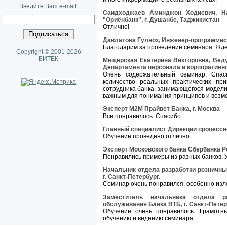
Введите Ваш e-mail:
Саидходжаев Аминджон Ходиевич, На
"Ориёнбанк", г. Душанбе, Таджикистан
Отлично!
Давлатова Гулноз, Инженер-программист
Благодарим за проведение семинара. Жде
Copyright © 2001-2026
БИТЕК
Мещерская Екатерина Викторовна, Вед
Департамента персонала и корпоративн
Очень содержательный семинар. Спа
количество реальных практических при
сотрудника банка, занимающегося модели
важным для понимания принципов и возмо
Эксперт М2М Прайвет Банка, г. Москва
Все понравилось. Спасибо.
Главный специалист Дирекции процессно
Обучение проведено отлично.
Эксперт Московского банка Сбербанка Ро
Понравились примеры из разных банков.
Начальник отдела разработки розничны
г. Санкт-Петербург.
Семинар очень понравился, особенно изл
Заместитель начальника отдела р
обслуживания Банка ВТБ, г. Санкт-Петер
Обучение очень понравилось. Грамотн
обучению и ведению семинара.