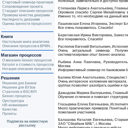
полезный, замечательно и доступно пров
Стартовый семинар-практикум
Сопровождение проекта
Степанова Лариса Анатольевна, Главный
Стандарт описания процессов
Огромное спасибо Сергею Михайловичу з
Проверка качества диаграмм
Именно то, что необходимо на данный мо
Наглядность диаграмм
Оценка зрелости процессного
Пашковская Елена Игоревна, Эксперт Бло
...
Все очень понравилось. Спасибо!
Береговская Ирина Викторовна, Замести
Книги
Все понравилось. Спасибо!
Настольная книга аналитика
Описание процессов в BPMN...
Распопов Евгений Витальевич, Исполнит
Очень актуальный семинар. Получе
Магазин процессов
систематизирован опыт бизнес-анализа.
О магазине бизнес-процессов
Рыбина Анна Павловна, Руководитель
Каталог и стоимость процессов
Москва
Нотации описания процессов
Информативный семинар по банковским б
Решения
Балина Юлия Анатольевна, Специалист 
Очень интересное изложение материала,
Решения для Банков
группах позволяет разобрать ошибки и пр
Решения для ВУЗов
Стратегия и BSC/KPI
Давыдова Марина Валерьевна, Главный 
Бизнес-процессы
Обучение отличное и помогает структурир
Оргструктура
Глазырина Елена Евгеньевна, Исполните
HR-инжиниринг
Много практических примеров. Понятный 
Качество
пожелания участников.
Проекты
Балашова Наталия Евгеньевна, Старши
Подписка на новостную
ЗАО "Сбербанк КИБ", г. Москва
рассылку
Много информации о реальных кейсах.