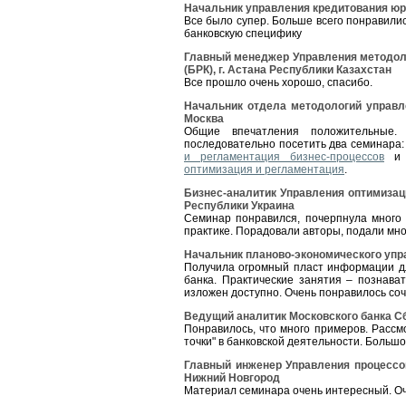
Начальник управления кредитования юри
Все было супер. Больше всего понравили
банковскую специфику
Главный менеджер Управления методоло
(БРК), г. Астана Республики Казахстан
Все прошло очень хорошо, спасибо.
Начальник отдела методологий управле
Москва
Общие впечатления положительные. 
последовательно посетить два семинара
и регламентация бизнес-процессов
и 
оптимизация и регламентация
.
Бизнес-аналитик Управления оптимизац
Республики Украина
Семинар понравился, почерпнула много
практике. Порадовали авторы, подали мно
Начальник планово-экономического упра
Получила огромный пласт информации дл
банка. Практические занятия – познав
изложен доступно. Очень понравилось соч
Ведущий аналитик Московского банка Сб
Понравилось, что много примеров. Расс
точки" в банковской деятельности. Большо
Главный инженер Управления процессов
Нижний Новгород
Материал семинара очень интересный. Оч