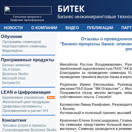
БИТЕК
Бизнес-инжиниринговые техно
Улучшение процессов и
Цифровая трансформация
НОВОСТИ
О КОМПАНИИ
ВИДЕО
ПУБЛИКАЦИИ
ПАР
Обучение
Отзывы о проведенном
Программы семинаров
"Бизнес-процессы банка: описан
Корпоративное семинары
ре
Видеокурсы
Программные продукты
Михайлов Руслан Владимирович, Рук
Бизнес-инженер
проблемной задолженностью ПАО "АК БА
SILA Union
Благодарен за проведение семинара УЦ
Business Studio
проведение тренинга внутри банка в корп
Microsoft Visio
Битрикс24
Редичева Ирина Евгеньевна, Руково
рисками ПАО Банк "ФК Открытие", г. Мо
LEAN и Цифровизация
Понравился обзор многих методик, гиб
собственного опыта. Спасибо!
Бережливое управление
Жизненный цикл продукции
Калимулин Линар Раифович, Руководит
Цифровые регламенты
г. Казань
Оргизменения и расчет НЧ
Интересный и полезный тренинг, высокий
Консалтинг
Кравченко Елена Александровна, Главны
На семинаре представлен большой масс
Типовые услуги и проекты
материал. Семинар проводился в режиме
Сопровождение Business Studio