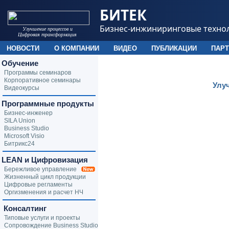
БИТЕК
Бизнес-инжиниринговые техно
Улучшение процессов и
Цифровая трансформация
НОВОСТИ
О КОМПАНИИ
ВИДЕО
ПУБЛИКАЦИИ
ПАР
Обучение
Программы семинаров
Корпоративное семинары
Улу
Видеокурсы
Программные продукты
Бизнес-инженер
SILA Union
Business Studio
Microsoft Visio
Битрикс24
LEAN и Цифровизация
Бережливое управление
Жизненный цикл продукции
Цифровые регламенты
Оргизменения и расчет НЧ
Консалтинг
Типовые услуги и проекты
Сопровождение Business Studio