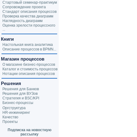
Стартовый семинар-практикум
Сопровождение проекта
Стандарт описания процессов
Проверка качества диаграмм
Наглядность диаграмм
Оценка зрелости процессного
...
Книги
Настольная книга аналитика
Описание процессов в BPMN...
Магазин процессов
О магазине бизнес-процессов
Каталог и стоимость процессов
Нотации описания процессов
Решения
Решения для Банков
Решения для ВУЗов
Стратегия и BSC/KPI
Бизнес-процессы
Оргструктура
HR-инжиниринг
Качество
Проекты
Подписка на новостную
рассылку