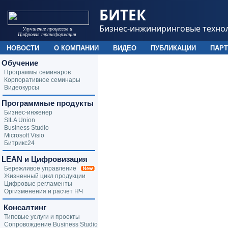
БИТЕК
Бизнес-инжиниринговые техно
Улучшение процессов и
Цифровая трансформация
НОВОСТИ
О КОМПАНИИ
ВИДЕО
ПУБЛИКАЦИИ
ПАР
Обучение
Программы семинаров
Корпоративное семинары
Видеокурсы
Программные продукты
Бизнес-инженер
SILA Union
Business Studio
Microsoft Visio
Битрикс24
LEAN и Цифровизация
Бережливое управление
Жизненный цикл продукции
Цифровые регламенты
Оргизменения и расчет НЧ
Консалтинг
Типовые услуги и проекты
Сопровождение Business Studio