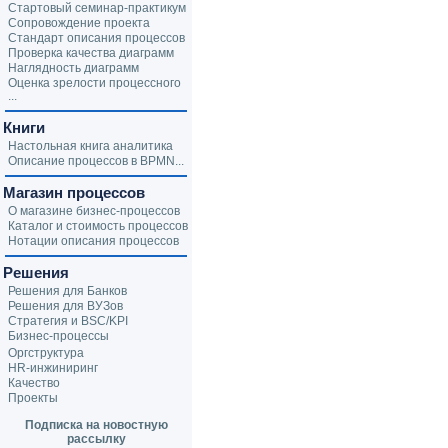
Стартовый семинар-практикум
Сопровождение проекта
Стандарт описания процессов
Проверка качества диаграмм
Наглядность диаграмм
Оценка зрелости процессного
...
Книги
Настольная книга аналитика
Описание процессов в BPMN...
Магазин процессов
О магазине бизнес-процессов
Каталог и стоимость процессов
Нотации описания процессов
Решения
Решения для Банков
Решения для ВУЗов
Стратегия и BSC/KPI
Бизнес-процессы
Оргструктура
HR-инжиниринг
Качество
Проекты
Подписка на новостную
рассылку