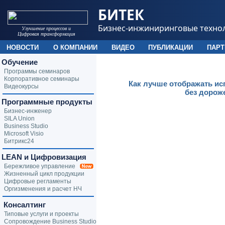
БИТЕК
Бизнес-инжиниринговые техно
Улучшение процессов и
Цифровая трансформация
НОВОСТИ
О КОМПАНИИ
ВИДЕО
ПУБЛИКАЦИИ
ПАР
Обучение
Программы семинаров
Корпоративное семинары
Как лучше отображать ис
Видеокурсы
без дорож
Программные продукты
Бизнес-инженер
SILA Union
Business Studio
Microsoft Visio
Битрикс24
LEAN и Цифровизация
Бережливое управление
Жизненный цикл продукции
Цифровые регламенты
Оргизменения и расчет НЧ
Консалтинг
Типовые услуги и проекты
Сопровождение Business Studio