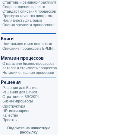
Стартовый семинар-практикум
Сопровождение проекта
Стандарт описания процессов
Проверка качества диаграмм
Наглядность диаграмм
Оценка зрелости процессного
...
Книги
Настольная книга аналитика
Описание процессов в BPMN...
Магазин процессов
О магазине бизнес-процессов
Каталог и стоимость процессов
Нотации описания процессов
Решения
Решения для Банков
Решения для ВУЗов
Стратегия и BSC/KPI
Бизнес-процессы
Оргструктура
HR-инжиниринг
Качество
Проекты
Подписка на новостную
рассылку