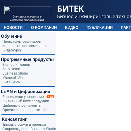
БИТЕК
Бизнес-инжиниринговые техно
Улучшение процессов и
Цифровая трансформация
НОВОСТИ
О КОМПАНИИ
ВИДЕО
ПУБЛИКАЦИИ
ПАР
Обучение
Программы семинаров
Корпоративное семинары
Видеокурсы
Программные продукты
Бизнес-инженер
SILA Union
Business Studio
Microsoft Visio
Битрикс24
LEAN и Цифровизация
Бережливое управление
Жизненный цикл продукции
Цифровые регламенты
Оргизменения и расчет НЧ
Консалтинг
Типовые услуги и проекты
Сопровождение Business Studio