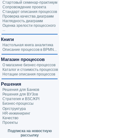
Стартовый семинар-практикум
Сопровождение проекта
Стандарт описания процессов
Проверка качества диаграмм
Наглядность диаграмм
Оценка зрелости процессного
...
Книги
Настольная книга аналитика
Описание процессов в BPMN...
Магазин процессов
О магазине бизнес-процессов
Каталог и стоимость процессов
Нотации описания процессов
Решения
Решения для Банков
Решения для ВУЗов
Стратегия и BSC/KPI
Бизнес-процессы
Оргструктура
HR-инжиниринг
Качество
Проекты
Подписка на новостную
рассылку