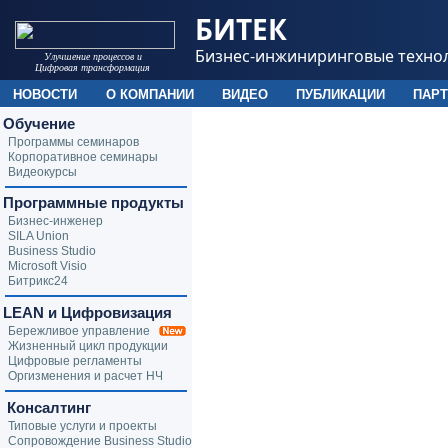
БИТЕК
Бизнес-инжиниринговые техно
Улучшение процессов и
Цифровая трансформация
НОВОСТИ
О КОМПАНИИ
ВИДЕО
ПУБЛИКАЦИИ
ПАР
Обучение
Программы семинаров
Корпоративное семинары
Видеокурсы
Программные продукты
Бизнес-инженер
SILA Union
Business Studio
Microsoft Visio
Битрикс24
LEAN и Цифровизация
Бережливое управление
Жизненный цикл продукции
Цифровые регламенты
Оргизменения и расчет НЧ
Консалтинг
Типовые услуги и проекты
Сопровождение Business Studio