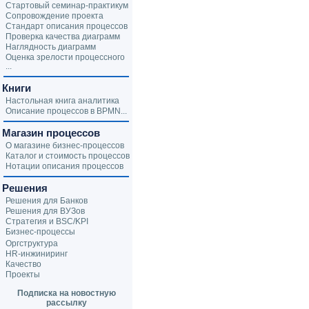
Стартовый семинар-практикум
Сопровождение проекта
Стандарт описания процессов
Проверка качества диаграмм
Наглядность диаграмм
Оценка зрелости процессного
...
Книги
Настольная книга аналитика
Описание процессов в BPMN...
Магазин процессов
О магазине бизнес-процессов
Каталог и стоимость процессов
Нотации описания процессов
Решения
Решения для Банков
Решения для ВУЗов
Стратегия и BSC/KPI
Бизнес-процессы
Оргструктура
HR-инжиниринг
Качество
Проекты
Подписка на новостную
рассылку