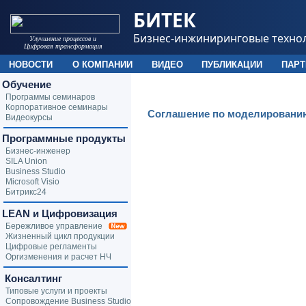
БИТЕК
Бизнес-инжиниринговые техно
Улучшение процессов и
Цифровая трансформация
НОВОСТИ
О КОМПАНИИ
ВИДЕО
ПУБЛИКАЦИИ
ПАР
Обучение
Программы семинаров
Корпоративное семинары
Соглашение по моделированию
Видеокурсы
Программные продукты
Бизнес-инженер
SILA Union
Business Studio
Microsoft Visio
Битрикс24
LEAN и Цифровизация
Бережливое управление
Жизненный цикл продукции
Цифровые регламенты
Оргизменения и расчет НЧ
Консалтинг
Типовые услуги и проекты
Сопровождение Business Studio