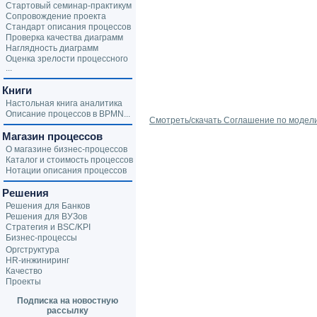
Стартовый семинар-практикум
Сопровождение проекта
Стандарт описания процессов
Проверка качества диаграмм
Наглядность диаграмм
Оценка зрелости процессного
...
Книги
Настольная книга аналитика
Описание процессов в BPMN...
Смотреть/скачать Соглашение по модел
Магазин процессов
О магазине бизнес-процессов
Каталог и стоимость процессов
Нотации описания процессов
Решения
Решения для Банков
Решения для ВУЗов
Стратегия и BSC/KPI
Бизнес-процессы
Оргструктура
HR-инжиниринг
Качество
Проекты
Подписка на новостную
рассылку