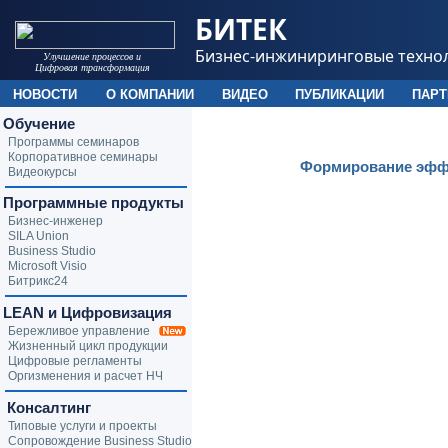
БИТЕК
Бизнес-инжиниринговые техно
Улучшение процессов и
Цифровая трансформация
НОВОСТИ
О КОМПАНИИ
ВИДЕО
ПУБЛИКАЦИИ
ПАР
Обучение
Программы семинаров
Корпоративное семинары
Формирование эфф
Видеокурсы
Программные продукты
Бизнес-инженер
SILA Union
Business Studio
Microsoft Visio
Битрикс24
LEAN и Цифровизация
Бережливое управление
Жизненный цикл продукции
Цифровые регламенты
Оргизменения и расчет НЧ
Консалтинг
Типовые услуги и проекты
Сопровождение Business Studio