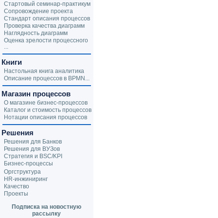
Стартовый семинар-практикум
Сопровождение проекта
Стандарт описания процессов
Проверка качества диаграмм
Наглядность диаграмм
Оценка зрелости процессного
...
Книги
Настольная книга аналитика
Описание процессов в BPMN...
Магазин процессов
О магазине бизнес-процессов
Каталог и стоимость процессов
Нотации описания процессов
Решения
Решения для Банков
Решения для ВУЗов
Стратегия и BSC/KPI
Бизнес-процессы
Оргструктура
HR-инжиниринг
Качество
Проекты
Подписка на новостную
рассылку