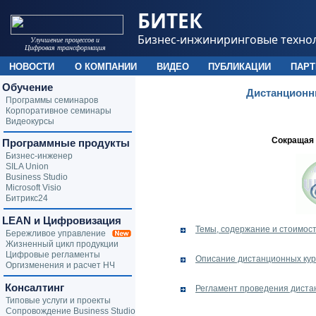
БИТЕК
Бизнес-инжиниринговые техно
Улучшение процессов и
Цифровая трансформация
НОВОСТИ
О КОМПАНИИ
ВИДЕО
ПУБЛИКАЦИИ
ПАР
Обучение
Дистанционн
Программы семинаров
Корпоративное семинары
Видеокурсы
Сокращая 
Программные продукты
Бизнес-инженер
SILA Union
Business Studio
Microsoft Visio
Битрикс24
LEAN и Цифровизация
Темы, содержание и стоимос
Бережливое управление
Жизненный цикл продукции
Цифровые регламенты
Описание дистанционных кур
Оргизменения и расчет НЧ
Консалтинг
Регламент проведения диста
Типовые услуги и проекты
Сопровождение Business Studio