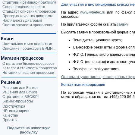
Стартовый семинар-практикум
Для участия в дистанционных курсах н
Сопровождение проекта
Стандарт описания процессов
На адрес
www@betec.ru
или по факсу (
Проверка качества диаграмм
способов:
Наглядность диаграмм
По прилагаемой форме скачать
заявку
Оценка зрелости процессного
...
Выслать заявку в произвольной форме с у
Книги
Тема дистанционного курса;
Настольная книга аналитика
Банковские реквизиты и форма опл
Описание процессов в BPMN...
Ф.И.О. Генерального директора или
Магазин процессов
Ф.И.О. (полностью) и должность уча
О магазине бизнес-процессов
Каталог и стоимость процессов
Телефон, e-mail участника.
Нотации описания процессов
Отзывы от участников дистанционных кур
Решения
Контактная информация
Решения для Банков
Решения для ВУЗов
По вопросам участия в дистанционных 
Стратегия и BSC/KPI
можете обращаться по тел. (495) 220-56-5
Бизнес-процессы
Оргструктура
HR-инжиниринг
Качество
Проекты
Подписка на новостную
рассылку