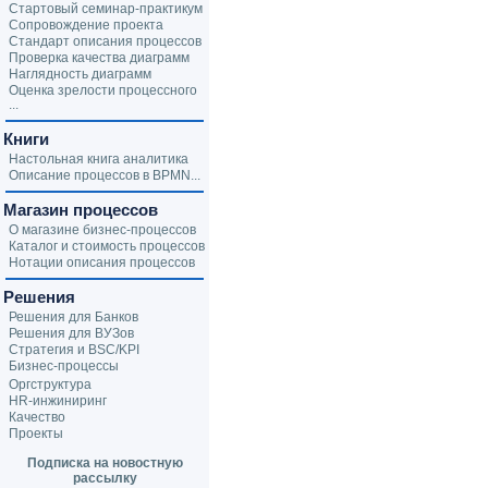
Стартовый семинар-практикум
Сопровождение проекта
Стандарт описания процессов
Проверка качества диаграмм
Наглядность диаграмм
Оценка зрелости процессного
...
Книги
Настольная книга аналитика
Описание процессов в BPMN...
Магазин процессов
О магазине бизнес-процессов
Каталог и стоимость процессов
Нотации описания процессов
Решения
Решения для Банков
Решения для ВУЗов
Стратегия и BSC/KPI
Бизнес-процессы
Оргструктура
HR-инжиниринг
Качество
Проекты
Подписка на новостную
рассылку