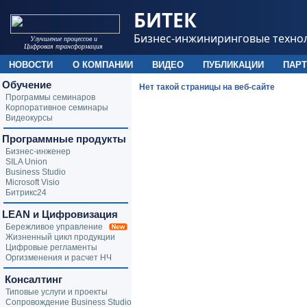
БИТЕК
Бизнес-инжиниринговые техно
Улучшение процессов и
Цифровая трансформация
НОВОСТИ
О КОМПАНИИ
ВИДЕО
ПУБЛИКАЦИИ
ПАР
Обучение
Нет такой страницы на веб-сайте
Программы семинаров
Корпоративное семинары
Видеокурсы
Программные продукты
Бизнес-инженер
SILA Union
Business Studio
Microsoft Visio
Битрикс24
LEAN и Цифровизация
Бережливое управление
Жизненный цикл продукции
Цифровые регламенты
Оргизменения и расчет НЧ
Консалтинг
Типовые услуги и проекты
Сопровождение Business Studio