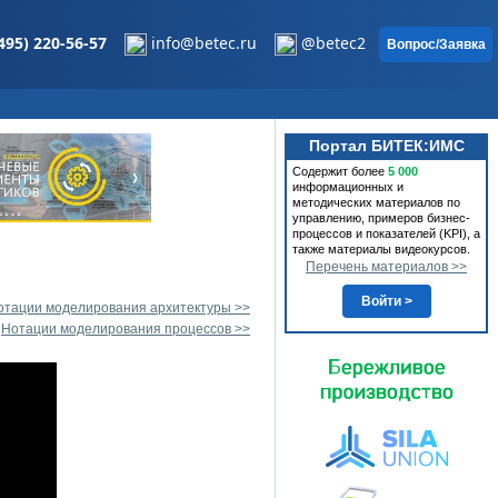
495) 220-56-57
info@betec.ru
@betec2
Вопрос/Заявка
Портал БИТЕК:ИМС
Содержит более
5 000
информационных и
методических материалов по
управлению, примеров бизнес-
процессов и показателей (KPI), а
также материалы видеокурсов.
Перечень материалов >>
Войти >
отации моделирования архитектуры >>
Нотации моделирования процессов >>