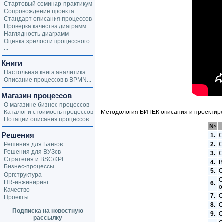
Стартовый семинар-практикум
Сопровождение проекта
Стандарт описания процессов
Проверка качества диаграмм
Наглядность диаграмм
Оценка зрелости процессного
...
Книги
Настольная книга аналитика
Описание процессов в BPMN...
Магазин процессов
О магазине бизнес-процессов
Каталог и стоимость процессов
Методология БИТЕК описания и проектиро
Нотации описания процессов
№
Решения
1.
О
Решения для Банков
2.
О
Решения для ВУЗов
3.
О
Стратегия и BSC/KPI
4.
В
Бизнес-процессы
5.
О
Оргструктура
О
HR-инжиниринг
6.
о
Качество
7.
О
Проекты
8.
О
Подписка на новостную
9.
О
рассылку