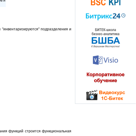
в и
ы "инвентаризируются" подразделения и
ания функций строится функциональная