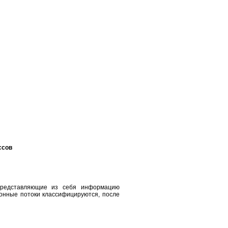
ссов
представляющие из себя информацию
нные потоки классифицируются, после