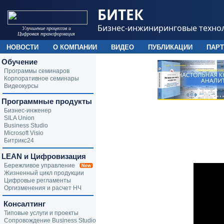
БИТЕК
Бизнес-инжиниринговые техно
Улучшение процессов и
Цифровая трансформация
НОВОСТИ
О КОМПАНИИ
ВИДЕО
ПУБЛИКАЦИИ
ПАР
Обучение
Программы семинаров
Корпоративное семинары
Видеокурсы
Программные продукты
Бизнес-инженер
SILA Union
Business Studio
Microsoft Visio
Битрикс24
LEAN и Цифровизация
Бережливое управление
Жизненный цикл продукции
Цифровые регламенты
Оргизменения и расчет НЧ
Консалтинг
Типовые услуги и проекты
Сопровождение Business Studio