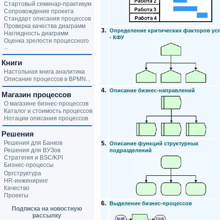
Стартовый семинар-практикум
Сопровождение проекта
Стандарт описания процессов
Проверка качества диаграмм
3.
Определение критических факторов ус
Наглядность диаграмм
- КФУ
Оценка зрелости процессного
...
Книги
Настольная книга аналитика
Описание процессов в BPMN...
4.
Описание бизнес-направлений
Магазин процессов
О магазине бизнес-процессов
Каталог и стоимость процессов
Нотации описания процессов
Решения
Решения для Банков
5.
Описание функций структурных
Решения для ВУЗов
подразделений
Стратегия и BSC/KPI
Бизнес-процессы
Оргструктура
HR-инжиниринг
Качество
Проекты
6.
Выделение бизнес-процессов
Подписка на новостную
рассылку