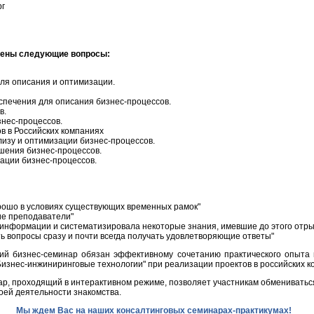
рг
рены следующие вопросы:
для описания и оптимизации.
спечения для описания бизнес-процессов.
в.
знес-процессов.
в в Российских компаниях
лизу и оптимизации бизнес-процессов.
шения бизнес-процессов.
ации бизнес-процессов.
рошо в условиях существующих временных рамок"
е преподаватели"
 информации и систематизировала некоторые знания, имевшие до этого отр
ь вопросы сразу и почти всегда получать удовлетворяющие ответы"
ий бизнес-семинар обязан эффективному сочетанию практического опыта 
изнес-инжиниринговые технологии" при реализации проектов в российских к
ар, проходящий в интерактивном режиме, позволяет участникам обменивать
оей деятельности знакомства.
Мы ждем Вас на наших консалтинговых семинарах-практикумах!