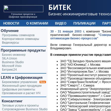
БИТЕК
Бизнес-инжиниринговые техно
Улучшение процессов и
Цифровая трансформация
НОВОСТИ
О КОМПАНИИ
ВИДЕО
ПУБЛИКАЦИИ
ПАР
Обучение
30 - 31 января 2003 г.
компания "Бизне
практический бизнес-семинар
"Совер
Программы семинаров
оптимизации бизнес-процессов"
Корпоративное семинары
Видеокурсы
Вели семинар Генеральный директор ко
Владимирович.
Программные продукты
Бизнес-инженер
В семинаре приняли участие представи
SILA Union
ЗАО "ТД Западно-Уральского машин
Business Studio
ЗАО "А/О Юнимед", г. Москва
Microsoft Visio
ЗАО "Весоизмерительная компания "
Битрикс24
ЗАО "Интерпроком Лан.", г. Москва
ЗАО "Проектный институт реконстру
LEAN и Цифровизация
ЗАО "Производственное объединение
Бережливое управление
ЗАО "СевреТрансТелеКом", г. Ярос
ЗАО "Смартс", г. Самара
Жизненный цикл продукции
Инженерный центр "Энергопрогресс"
Цифровые регламенты
ОАО "Машиностроительный завод", 
Оргизменения и расчет НЧ
ОАО "Проммашинструмент", г. Санк
ОАО "Сибирьтелеком - Электросвязь"
Консалтинг
ОАО "Центральная Геофизическая Э
Типовые услуги и проекты
ОАО "Чебоксарский электроаппарат
Сопровождение Business Studio
ОАО "Завод "Сарансккабель", г. Сар