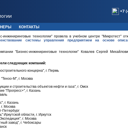
+7 (
логии
ТНЕРЫ
КОНТАКТЫ
с-инжиниринговые технологии" провела в учебном центре "Микротест" от
шенствование системы управления предприятием на основе опис
мпании "Бизнес-инжиниринговые технологии" Ковалев Сергей Михайлови
тели следующих компаний:
остроительного концерна", г. Пермь
Тензо-М", г. Москва
кции и строительства объектов нефти и газа", г. Омск
 "Прогресс+", г. Казань
лавль
, г. Казань
г. Москва
т-Петербург
 Иркутской области, г. Иркутск
кспедиция", г. Москва
ный завод", г. Чебоксары
анск