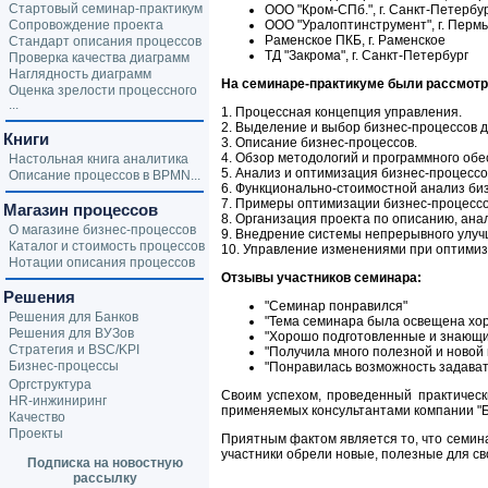
Стартовый семинар-практикум
ООО "Кром-СПб.", г. Санкт-Петербу
Сопровождение проекта
ООО "Уралоптинструмент", г. Пермь
Раменское ПКБ, г. Раменское
Стандарт описания процессов
ТД "Закрома", г. Санкт-Петербург
Проверка качества диаграмм
Наглядность диаграмм
На семинаре-практикуме были рассмот
Оценка зрелости процессного
...
1. Процессная концепция управления.
2. Выделение и выбор бизнес-процессов 
Книги
3. Описание бизнес-процессов.
4. Обзор методологий и программного обе
Настольная книга аналитика
5. Анализ и оптимизация бизнес-процессо
Описание процессов в BPMN...
6. Функционально-стоимостной анализ би
7. Примеры оптимизации бизнес-процессо
Магазин процессов
8. Организация проекта по описанию, ана
О магазине бизнес-процессов
9. Внедрение системы непрерывного улуч
Каталог и стоимость процессов
10. Управление изменениями при оптимиз
Нотации описания процессов
Отзывы участников семинара:
Решения
"Семинар понравился"
Решения для Банков
"Тема семинара была освещена хо
Решения для ВУЗов
"Хорошо подготовленные и знающи
Стратегия и BSC/KPI
"Получила много полезной и новой
Бизнес-процессы
"Понравилась возможность задават
Оргструктура
Своим успехом, проведенный практическ
HR-инжиниринг
применяемых консультантами компании "Б
Качество
Проекты
Приятным фактом является то, что семин
участники обрели новые, полезные для св
Подписка на новостную
рассылку