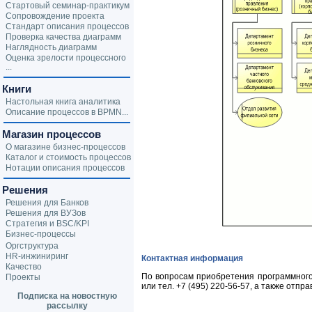
Стартовый семинар-практикум
Сопровождение проекта
Стандарт описания процессов
Проверка качества диаграмм
Наглядность диаграмм
Оценка зрелости процессного
...
Книги
Настольная книга аналитика
Описание процессов в BPMN...
Магазин процессов
О магазине бизнес-процессов
Каталог и стоимость процессов
Нотации описания процессов
Решения
Решения для Банков
Решения для ВУЗов
Стратегия и BSC/KPI
Бизнес-процессы
Оргструктура
HR-инжиниринг
Контактная информация
Качество
По вопросам приобретения программного
Проекты
или тел.
+7 (495) 220-56-57
, а также отпр
Подписка на новостную
рассылку