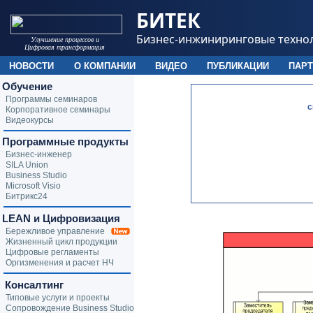
БИТЕК
Бизнес-инжиниринговые техно
Улучшение процессов и
Цифровая трансформация
НОВОСТИ
О КОМПАНИИ
ВИДЕО
ПУБЛИКАЦИИ
ПАР
Обучение
Программы семинаров
c
Корпоративное семинары
Видеокурсы
Программные продукты
Бизнес-инженер
SILA Union
Business Studio
Microsoft Visio
Битрикс24
LEAN и Цифровизация
Бережливое управление
Жизненный цикл продукции
Цифровые регламенты
Оргизменения и расчет НЧ
Консалтинг
Типовые услуги и проекты
Сопровождение Business Studio