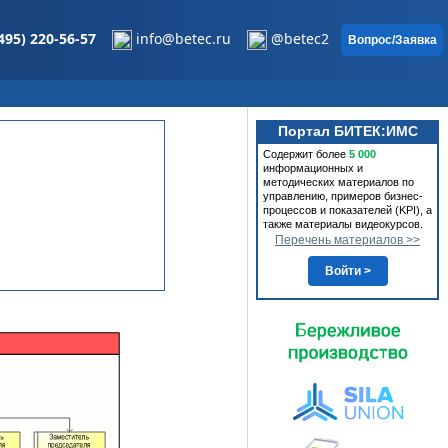
495) 220-56-57
info@betec.ru
@betec2
Вопрос/Заявка
Портал БИТЕК:ИМС
Содержит более
5 000
информационных и
методических материалов по
управлению, примеров бизнес-
процессов и показателей (KPI), а
также материалы видеокурсов.
Перечень материалов >>
Войти >