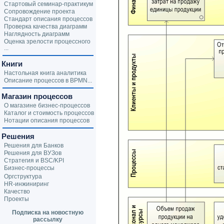
Стартовый семинар-практикум
Сопровождение проекта
Стандарт описания процессов
Проверка качества диаграмм
Наглядность диаграмм
Оценка зрелости процессного
...
Книги
Настольная книга аналитика
Описание процессов в BPMN...
Магазин процессов
О магазине бизнес-процессов
Каталог и стоимость процессов
Нотации описания процессов
Решения
Решения для Банков
Решения для ВУЗов
Стратегия и BSC/KPI
Бизнес-процессы
Оргструктура
HR-инжиниринг
Качество
Проекты
Подписка на новостную
рассылку