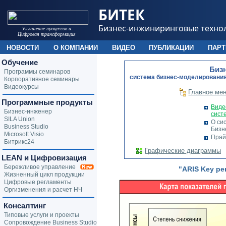
БИТЕК
Бизнес-инжиниринговые техно
Улучшение процессов и
Цифровая трансформация
НОВОСТИ
О КОМПАНИИ
ВИДЕО
ПУБЛИКАЦИИ
ПАР
Обучение
Биз
Программы семинаров
cистема бизнес-моделирования
Корпоративное семинары
Видеокурсы
Главное ме
Программные продукты
Виде
Бизнес-инженер
сист
SILA Union
О си
Business Studio
Бизн
Microsoft Visio
Прай
Битрикс24
Графические диаграммы
LEAN и Цифровизация
Бережливое управление
"ARIS Key per
Жизненный цикл продукции
Цифровые регламенты
Оргизменения и расчет НЧ
Консалтинг
Типовые услуги и проекты
Сопровождение Business Studio