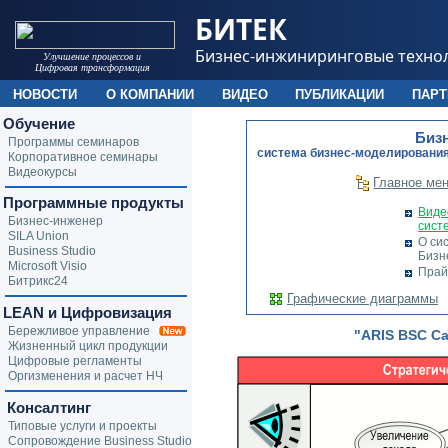
БИТЕК
Бизнес-инжиниринговые техно
Улучшение процессов и
Цифровая трансформация
НОВОСТИ
О КОМПАНИИ
ВИДЕО
ПУБЛИКАЦИИ
ПАР
Обучение
Биз
Программы семинаров
cистема бизнес-моделирования
Корпоративное семинары
Видеокурсы
Главное ме
Программные продукты
Виде
Бизнес-инженер
сист
SILA Union
О си
Business Studio
Бизн
Microsoft Visio
Прай
Битрикс24
Графические диаграммы
LEAN и Цифровизация
Бережливое управление
"ARIS BSC Ca
Жизненный цикл продукции
Цифровые регламенты
Оргизменения и расчет НЧ
Консалтинг
Типовые услуги и проекты
Сопровождение Business Studio