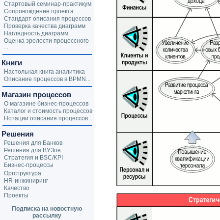
Стартовый семинар-практикум
Сопровождение проекта
Стандарт описания процессов
Проверка качества диаграмм
Наглядность диаграмм
Оценка зрелости процессного
...
Книги
Настольная книга аналитика
Описание процессов в BPMN...
Магазин процессов
О магазине бизнес-процессов
Каталог и стоимость процессов
Нотации описания процессов
Решения
Решения для Банков
Решения для ВУЗов
Стратегия и BSC/KPI
Бизнес-процессы
Оргструктура
HR-инжиниринг
Качество
Проекты
Подписка на новостную
рассылку