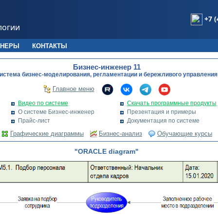
+7 (
логии
ТНЕРЫ
КОНТАКТЫ
Бизнес-инженер 11
истема бизнес-моделирования, регламентации и бережливого управления
Главное меню
Видео по системе
Скачать программные продукты
О системе Бизнес-инженер
Презентация и примеры
Прайс-лист
Документация по системе
Графические диаграммы
Бизнес-анализ
Обучающие курсы
"ORACLE diagram"