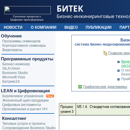
БИТЕК
Бизнес-инжиниринговые техно
Улучшение процессов и
Цифровая трансформация
НОВОСТИ
О КОМПАНИИ
ВИДЕО
ПУБЛИКАЦИИ
ПАР
Обучение
Биз
Программы семинаров
cистема бизнес-моделирования
Корпоративное семинары
Видеокурсы
Главное ме
Программные продукты
Виде
Бизнес-инженер
сист
SILA Union
О си
Business Studio
Бизн
Microsoft Visio
Прай
Битрикс24
Графические диаграммы
LEAN и Цифровизация
Бережливое управление
Жизненный цикл продукции
Цифровые регламенты
Оргизменения и расчет НЧ
Консалтинг
Типовые услуги и проекты
Сопровождение Business Studio