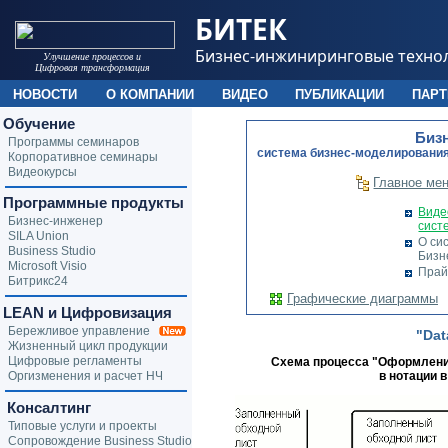
БИТЕК
Бизнес-инжиниринговые техно
Улучшение процессов и
Цифровая трансформация
НОВОСТИ
О КОМПАНИИ
ВИДЕО
ПУБЛИКАЦИИ
ПАР
Обучение
Биз
Программы семинаров
cистема бизнес-моделирования
Корпоративное семинары
Видеокурсы
Главное ме
Программные продукты
Виде
Бизнес-инженер
сист
SILA Union
О си
Business Studio
Бизн
Microsoft Visio
Прай
Битрикс24
Графические диаграммы
LEAN и Цифровизация
Бережливое управление
"Dat
Жизненный цикл продукции
Цифровые регламенты
Схема процесса "Оформление
Оргизменения и расчет НЧ
в нотации 
Консалтинг
Типовые услуги и проекты
Сопровождение Business Studio