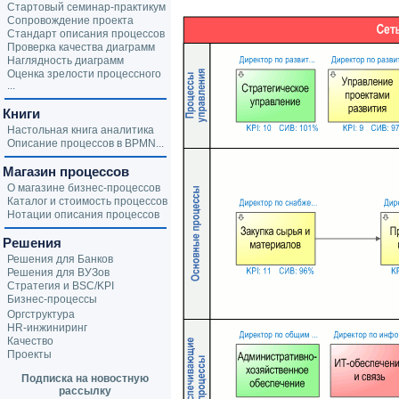
Стартовый семинар-практикум
Сопровождение проекта
Стандарт описания процессов
Проверка качества диаграмм
Наглядность диаграмм
Оценка зрелости процессного
...
Книги
Настольная книга аналитика
Описание процессов в BPMN...
Магазин процессов
О магазине бизнес-процессов
Каталог и стоимость процессов
Нотации описания процессов
Решения
Решения для Банков
Решения для ВУЗов
Стратегия и BSC/KPI
Бизнес-процессы
Оргструктура
HR-инжиниринг
Качество
Проекты
Подписка на новостную
рассылку