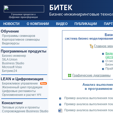
БИТЕК
Бизнес-инжиниринговые техно
Улучшение процессов и
Цифровая трансформация
НОВОСТИ
О КОМПАНИИ
ВИДЕО
ПУБЛИКАЦИИ
ПАР
Обучение
Биз
Программы семинаров
cистема бизнес-моделирования
Корпоративное семинары
Видеокурсы
Главное ме
Программные продукты
Виде
Бизнес-инженер
сист
SILA Union
О си
Business Studio
Бизн
Microsoft Visio
Прай
Битрикс24
Графические диаграммы
LEAN и Цифровизация
Бережливое управление
Анализ выполне
Жизненный цикл продукции
в программном
Цифровые регламенты
Оргизменения и расчет НЧ
Пример анализа выполнения пок
Консалтинг
Пример анализа выполнения пок
Типовые услуги и проекты
Пример анализа выполнения пок
Сопровождение Business Studio