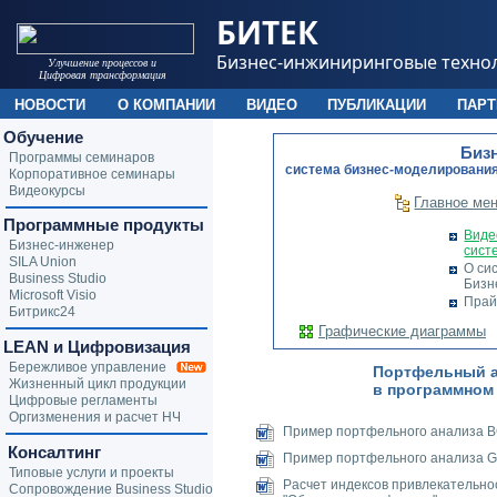
БИТЕК
Бизнес-инжиниринговые техно
Улучшение процессов и
Цифровая трансформация
НОВОСТИ
О КОМПАНИИ
ВИДЕО
ПУБЛИКАЦИИ
ПАР
Обучение
Биз
Программы семинаров
cистема бизнес-моделирования
Корпоративное семинары
Видеокурсы
Главное ме
Программные продукты
Виде
Бизнес-инженер
сист
SILA Union
О си
Business Studio
Бизн
Microsoft Visio
Прай
Битрикс24
Графические диаграммы
LEAN и Цифровизация
Бережливое управление
Портфельный а
Жизненный цикл продукции
в программном
Цифровые регламенты
Оргизменения и расчет НЧ
Пример портфельного анализа B
Консалтинг
Пример портфельного анализа G
Типовые услуги и проекты
Расчет индексов привлекательно
Сопровождение Business Studio