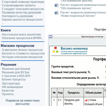
"Обслуживание физлиц"
Стартовый семинар-практикум
Расчет индексов привлекательно
Сопровождение проекта
"Обслуживание юрлиц"
Стандарт описания процессов
Проверка качества диаграмм
Расчет индексов привлекательно
"Инвестиционный бизнес"
Наглядность диаграмм
Оценка зрелости процессного
...
Портфе
Книги
Настольная книга аналитика
Описание процессов в BPMN...
Магазин процессов
О магазине бизнес-процессов
Каталог и стоимость процессов
Нотации описания процессов
Решения
Решения для Банков
Решения для ВУЗов
Стратегия и BSC/KPI
Бизнес-процессы
Оргструктура
HR-инжиниринг
Качество
Проекты
Подписка на новостную
рассылку