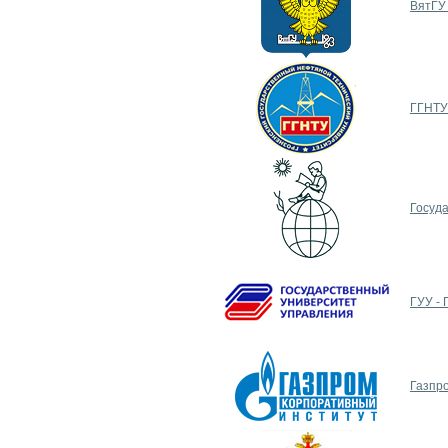
ВятГУ 
ГГНТУ
Госуд
ГУУ -
Газпр