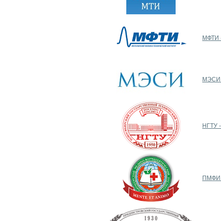
МФТИ -
МЭСИ -
НГТУ -
ПМФИ 