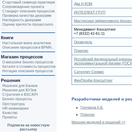
Стартовый семинар-практикум
Два Н КОМ
Сопровождение проекта
Стандарт описания процессов
ИНТЕЛЛЕКТ-ГРУП
Проверка качества диаграмм
Наглядность диаграмм
Мастерская эффективного бизне
Оценка зрелости процессного
...
Менеджмент Консалтинг
+7 (8332) 42-61-11
Книги
Оргмодель
Настольная книга аналитика
Описание процессов в BPMN...
Плансис
Магазин процессов
Российский федеральный ядерный
О магазине бизнес-процессов
экспериментальной физики (ГО
Каталог и стоимость процессов
Нотации описания процессов
Сателлит-Сервис
Решения
ФинПрофи Консалтинг
Решения для Банков
Решения для ВУЗов
Стратегия и BSC/KPI
Разработчики моделей и ре
Бизнес-процессы
Оргструктура
Гончаров А.В.
HR-инжиниринг
Качество
Плансис
Проекты
Магазин моделей и решений >>
Подписка на новостную
рассылку