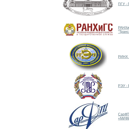
ПГУ - 
РАНХи
"Тран
РИНХ -
РЭУ - 
СарФТ
«МИФ