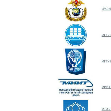
ИМЭиИ
МГТУ 
МГТУ Г
МИИТ 
МТИ - 