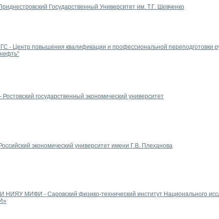
Приднестровский Государственный Университет им. Т.Г. Шевченко
ГС - Центр повышения квалификации и профессиональной переподготовки р
снефть"
 Ростовский государственный экономический университет
Российский экономический университет имени Г.В. Плеханова
И НИЯУ МИФИ - Саровский физико-технический институт Национального иссл
И»