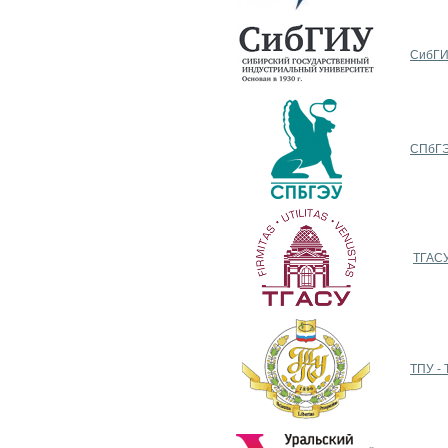
СибГИ
СПбГЭ
ТГАСУ
ТПУ - 