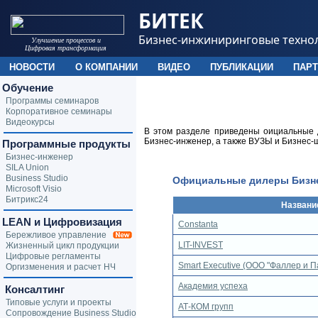
БИТЕК
Бизнес-инжиниринговые техно
Улучшение процессов и
Цифровая трансформация
НОВОСТИ
О КОМПАНИИ
ВИДЕО
ПУБЛИКАЦИИ
ПАР
Обучение
Программы семинаров
Корпоративное семинары
Видеокурсы
В этом разделе приведены оициальные
Бизнес-инженер, а также ВУЗЫ и Бизнес-
Программные продукты
Бизнес-инженер
SILA Union
Business Studio
Официальные дилеры Бизн
Microsoft Visio
Битрикс24
Названи
LEAN и Цифровизация
Constanta
Бережливое управление
LIT-INVEST
Жизненный цикл продукции
Цифровые регламенты
Smart Executive (ООО "Фаллер и 
Оргизменения и расчет НЧ
Академия успеха
Консалтинг
Типовые услуги и проекты
АТ-КОМ групп
Сопровождение Business Studio