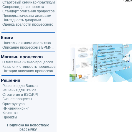
(Биз
Стартовый семинар-практикум
Сопровождение проекта
Стандарт описания процессов
Проверка качества диаграмм
Наглядность диаграмм
Оценка зрелости процессного
...
Книги
Настольная книга аналитика
Описание процессов в BPMN...
Магазин процессов
О магазине бизнес-процессов
Каталог и стоимость процессов
Нотации описания процессов
Решения
Решения для Банков
Решения для ВУЗов
Стратегия и BSC/KPI
Бизнес-процессы
Оргструктура
HR-инжиниринг
Качество
Проекты
Подписка на новостную
рассылку