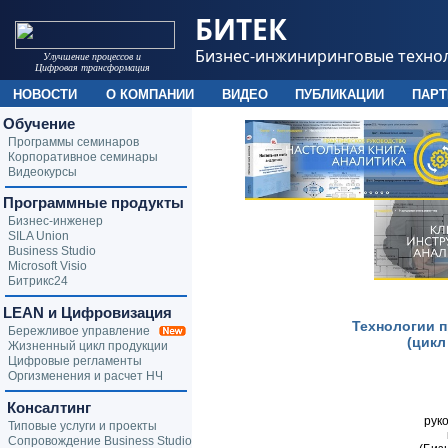
БИТЕК
Бизнес-инжиниринговые техно
Улучшение процессов и
Цифровая трансформация
НОВОСТИ
О КОМПАНИИ
ВИДЕО
ПУБЛИКАЦИИ
ПАР
Обучение
Программы семинаров
Корпоративное семинары
Видеокурсы
Программные продукты
Бизнес-инженер
SILA Union
Business Studio
Microsoft Visio
Битрикс24
LEAN и Цифровизация
Технологии 
Бережливое управление
(цикл
Жизненный цикл продукции
Цифровые регламенты
Оргизменения и расчет НЧ
Консалтинг
рук
Типовые услуги и проекты
Сопровождение Business Studio